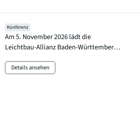
composite technologies.
The international exhibition will feature
Konferenz
[…]
Am 5. November 2026 lädt die
Leichtbau-Allianz Baden-Württemberg
zum Technologietag Leichtbau 2026
nach Ditzingen zu TRUMPF ein.
Details ansehen