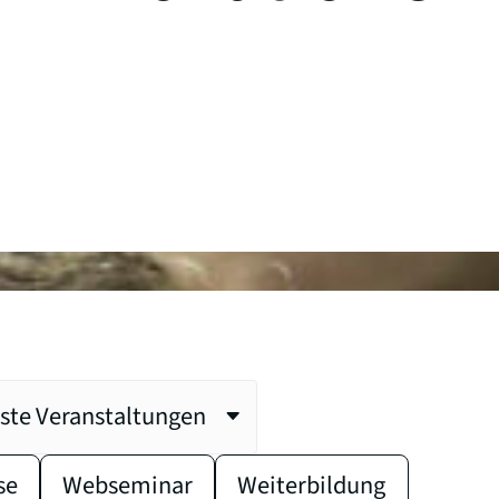
ste Veranstaltungen
le selections allowed)
se
Webseminar
Weiterbildung