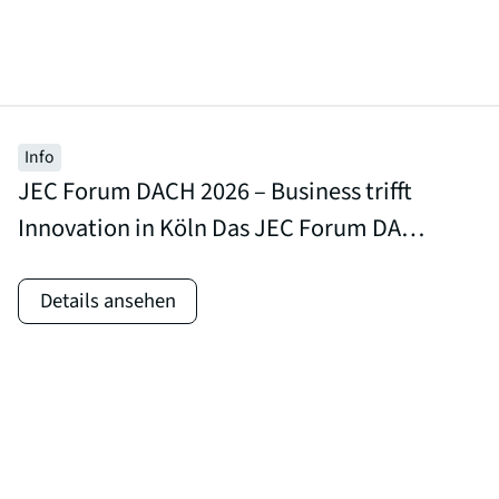
Info
JEC Forum DACH 2026 – Business trifft
Innovation in Köln Das JEC Forum DACH
kommt am 20. & 21. Oktober 2026 nach
Köln. Dieses Business-Matchmaking-
Details ansehen
Event bringt Supplier und Buyer aus
dem gesamten DACH-Raum zusammen
– für zwei Tage mit vorab terminierten
1:1-Meetings, AVK-Fachkonferenzen und
Workshops für Supplier. Weitere Infos: