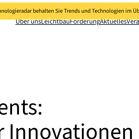
nologieradar behalten Sie Trends und Technologien im Üb
Über uns
Leichtbau
Förderung
Aktuelles
Ver
ents:
ür Innovationen