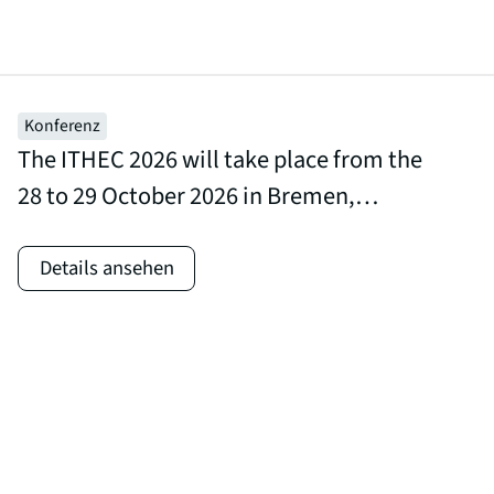
www.jec-dach.events
Konferenz
The ITHEC 2026 will take place from the
28 to 29 October 2026 in Bremen,
Germany. At the 8th International
Conference, more than 300 participants
Details ansehen
from around the world will be
presenting and discussing newest
scientific results, meet leading
international specialists, share their
expertise and start business co-
operations in the field of thermoplastic