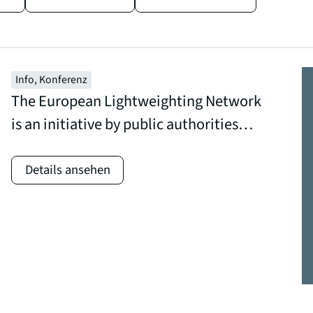
Info, Konferenz
The European Lightweighting Network
is an initiative by public authorities
from, up until today, Germany, Austria,
Sweden, Spain, Belgium, Slovakia and
Details ansehen
Poland. The purpose of the network is to
establish a platform and agenda for
common goals concerning the reduction
of emissions through reduced weight in
products.