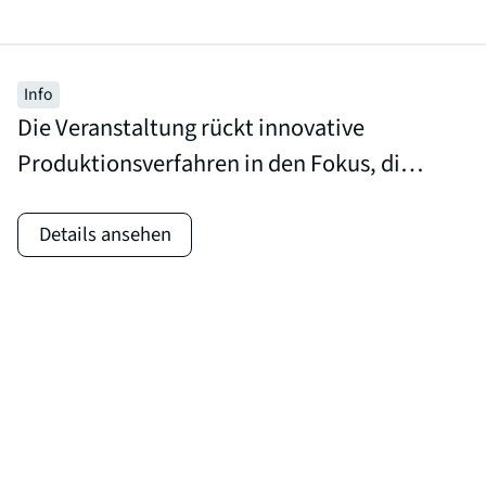
Info
Die Veranstaltung rückt innovative
Produktionsverfahren in den Fokus, die
nicht nur effizientere und
ressourcenschonendere Prozesse
Details ansehen
ermöglichen, sondern zugleich neue
Freiräume in Konstruktion, Design und
Optimierung von Leichtbaustrukturen
eröffnen – von additiven
Fertigungsverfahren bis hin zu digital
unterstützten und automatisierten
Produktionsprozessen.