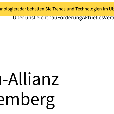
nologieradar behalten Sie Trends und Technologien im Üb
Über uns
Leichtbau
Förderung
Aktuelles
Ver
-Allianz
temberg