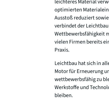
leichteres Material ver
optimierten Materialei
Ausstoß reduziert sowi
verbindet der Leichtbau
Wettbewerbsfähigkeit mi
vielen Firmen bereits ei
Praxis.
Leichtbau hat sich in al
Motor für Erneuerung un
wettbewerbsfähig zu ble
Werkstoffe und Technolo
bleiben.