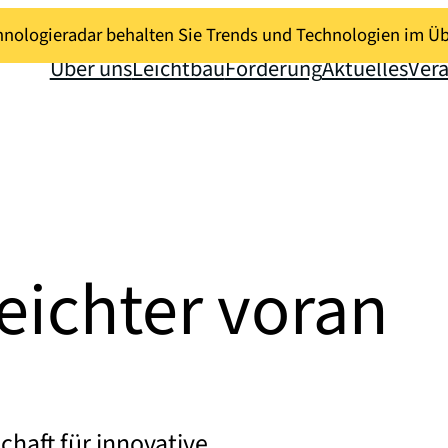
nologieradar behalten Sie Trends und Technologien im Üb
Über uns
Leichtbau
Förderung
Aktuelles
Ver
ichter voran
chaft für innovative