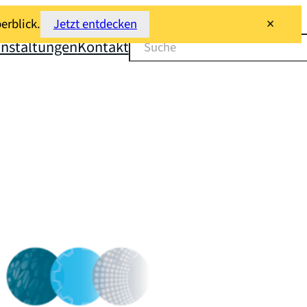
×
erblick.
Jetzt entdecken
Suchen
anstaltungen
Kontakt