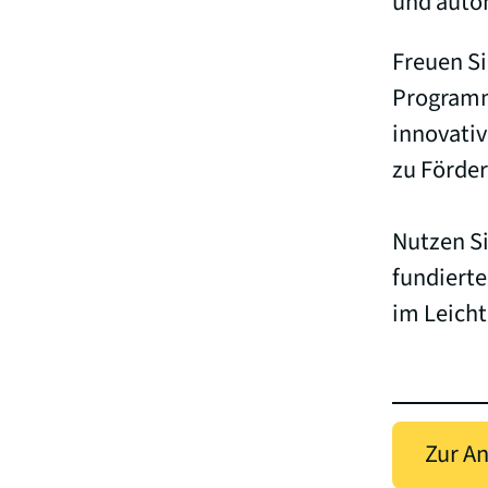
und auto
Freuen Si
Programm
innovati
zu Förde
Nutzen S
fundierte
im Leich
Zur A