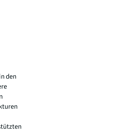
in den
ere
n
kturen
stützten