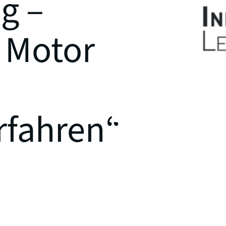
g –
s Motor
rfahren“