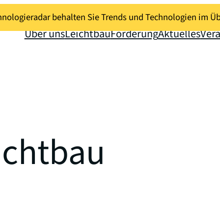
nologieradar behalten Sie Trends und Technologien im Üb
Über uns
Leichtbau
Förderung
Aktuelles
Ver
ichtbau