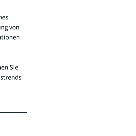
hes
ung von
ationen
nen Sie
tstrends